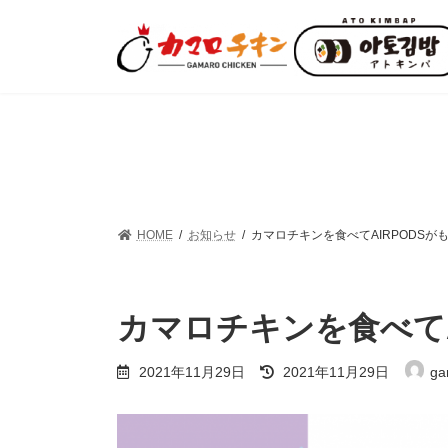
コ
ナ
ン
ビ
テ
ゲ
ン
ー
ツ
シ
へ
ョ
ス
ン
キ
に
ッ
移
プ
動
HOME
お知らせ
カマロチキンを食べてAIRPODSが
カマロチキンを食べてA
最
2021年11月29日
2021年11月29日
ga
終
更
新
日