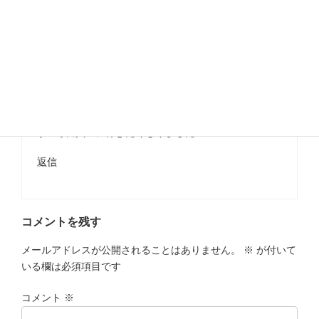
“
カマロチキンのイメージガールをご紹介しま
す！
” に対して1件のコメントがあります。
トムソン
より:
2022年6月28日 12:38 AM
とても可愛い人ですね！イメージガールにピッタリで
す? 毎日買いに行きたくなりました
返信
コメントを残す
メールアドレスが公開されることはありません。
※
が付いて
いる欄は必須項目です
コメント
※